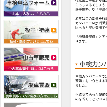
行政書士事務所が併
らっしゃるでしょう
務手数料」
や
「申請
通常はこの部分を行
カンパニーMは
行政
比べると安い費用で
「地域最安値」
とア
ります。
車検カンパニーMで
整備」
を中心とする
ました。
不透明であった整備
のを省くことで
コス