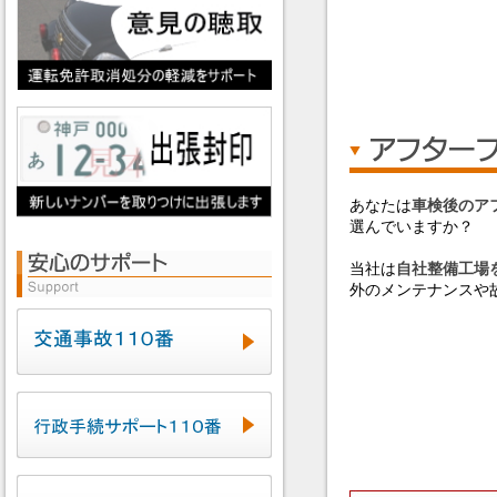
あなたは
車検後のア
選んでいますか？
当社は
自社整備工場
外のメンテナンスや